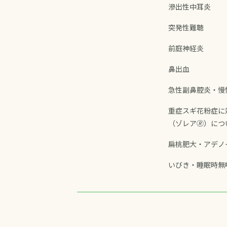
滲出性中耳炎
突発性難聴
前庭神経炎
鼻出血
急性副鼻腔炎・慢
重症スギ花粉症に
（ゾレア🄬）につ
扁桃肥大・アデノ
いびき・睡眠時無