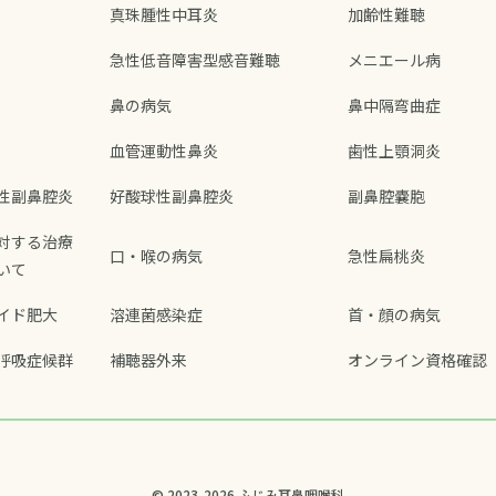
真珠腫性中耳炎
加齢性難聴
急性低音障害型感音難聴
メニエール病
鼻の病気
鼻中隔弯曲症
血管運動性鼻炎
歯性上顎洞炎
性副鼻腔炎
好酸球性副鼻腔炎
副鼻腔嚢胞
対する治療
口・喉の病気
急性扁桃炎
いて
イド肥大
溶連菌感染症
首・顔の病気
呼吸症候群
補聴器外来
オンライン資格確認
© 2023-2026 ふじみ耳鼻咽喉科