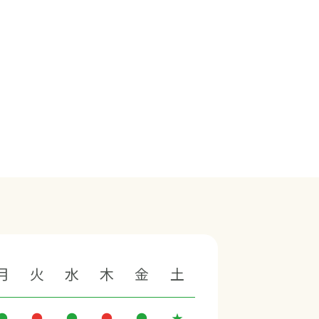
月
火
水
木
金
土
●
●
●
●
●
★