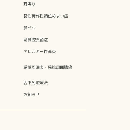
耳鳴り
良性発作性頭位めまい症
鼻せつ
副鼻腔真菌症
アレルギー性鼻炎
扁桃周囲炎・扁桃周囲膿瘍
舌下免疫療法
お知らせ