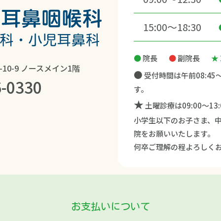
15:00～18:30
●
院長
●
副院長
★
10-9
ノースメイン1階
●
受付時間は午前08:45～1
6-0330
す。
★
土曜診療は09:00～13
小学生以下のお子さま、
院をお願いいたします。
何卒ご理解の程よろしく
お支払いについて