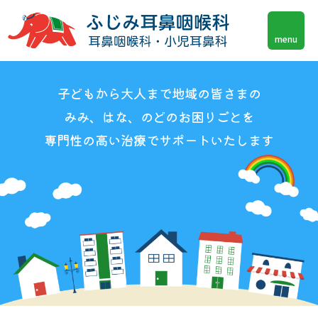
menu
子
もから大人まで地域の皆さまの
ど
みみ、はな、の
のお困りご
を
ど
と
専門性の高い治療でサポートいたします