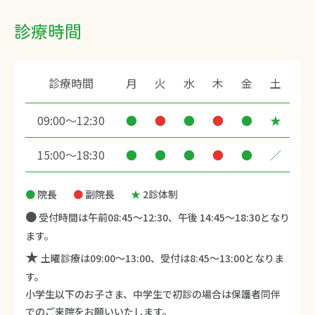
診療時間
診療時間
月
火
水
木
金
土
09:00～12:30
●
●
●
●
●
★
15:00～18:30
●
●
●
●
●
／
●
院長
●
副院長
★
2診体制
●
受付時間は午前08:45～12:30、午後 14:45～18:30となり
ます。
★
土曜診療は09:00～13:00、受付は8:45～13:00となりま
す。
小学生以下のお子さま、中学生で初診の場合は保護者同伴
でのご来院をお願いいたします。