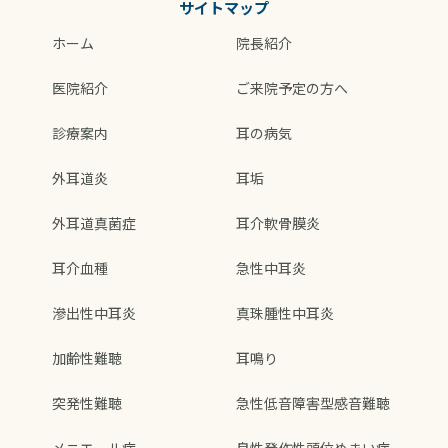
サイトマップ
ホーム
院長紹介
医院紹介
ご来院予定の方へ
診療案内
耳の病気
外耳道炎
耳垢
外耳道真菌症
耳介軟骨膜炎
耳介血種
急性中耳炎
滲出性中耳炎
真珠腫性中耳炎
加齢性難聴
耳鳴り
突発性難聴
急性低音障害型感音難聴