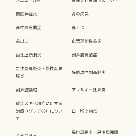
メニエール病
良性発作性頭位めまい症
前庭神経炎
鼻の病気
鼻中隔弯曲症
鼻せつ
鼻出血
血管運動性鼻炎
歯性上顎洞炎
副鼻腔真菌症
急性副鼻腔炎・慢性副鼻
好酸球性副鼻腔炎
腔炎
副鼻腔嚢胞
アレルギー性鼻炎
重症スギ花粉症に対する
治療（ゾレア🄬）につい
口・喉の病気
て
扁桃周囲炎・扁桃周囲膿
急性扁桃炎